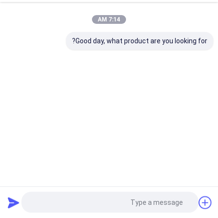
7:14 AM
Good day, what product are you looking for?
DUKE الصف الصحي مضاد للعفن 3mm حمام PMMA أبيض
قابلة للتخصيص ورقة أكريليك صب PE 5mm 8mm قابلة
للتخصيص خدمة القطع
أوراق أكريليك صحية
2026-03-31