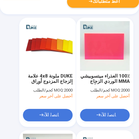
أعط متطلباتك
100٪ العذراء ميتسوبيشي
DUKE ملونة 4x8 علامة
MMA الوردي الزجاج
الزجاج المزدوج أوراق
المزدوج ليلا ليلا الأكريليك
أكريليك مقاومة للأشعة
2000 كجم/الطلب
MOQ:
2000 كجم/الطلب
MOQ:
ورقة 1.2g/Cm3
فوق البنفسجية
أحصل على آخر سعر
أحصل على آخر سعر
ﺎﺘﺼﻟ ﺍﻶﻧ
ﺎﺘﺼﻟ ﺍﻶﻧ