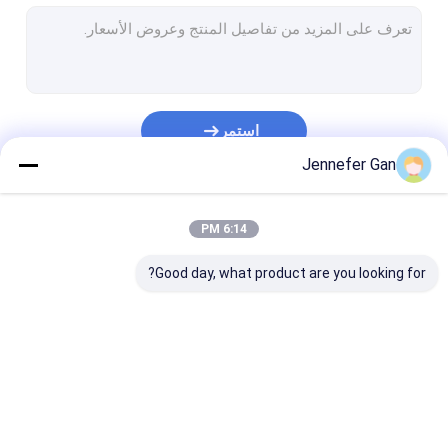
ورقة أكريليك
ورقة أكريليك من نافذة عربة ريف
ورقة أكريليك ليلا ونهارا
استمر
أكريليك مقاوم للصدمات
Jennefer Gan
ورقة أكريليك للحوض
فئاتنا
6:14 PM
ورقة الاكريليك بلوري
Good day, what product are you looking for?
أكريليك ناقل الأشعة فوق البنفسجية
مرشح الأشعة تحت الحمراء أكريليك
أوراق أكريليك صحية
ورقة الاكريليك واضحة
ورق أكريليك lgp