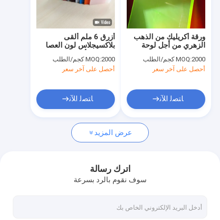
جولة في المعمل
ضبط الجودة
ورقة أكريليك من الذهب
أزرق 6 ملم ألقى
الزهري من أجل لوحة
بلاكسيجلاس لون العصا
اتصل بنا
الإشارات 2mm 2.5mm
الورقية الأكريليك للعلامات
2000 كجم/الطلب
MOQ:
2000 كجم/الطلب
MOQ:
2.8mm
أحصل على آخر سعر
أحصل على آخر سعر
أخبار
طلب اقتباس
ﺎﺘﺼﻟ ﺍﻶﻧ
ﺎﺘﺼﻟ ﺍﻶﻧ
عرض المزيد
أوراق أكريليك صحية
ورقة الاكريليك واضحة
اترك رسالة
سوف نقوم بالرد بسرعة
ورق أكريليك lgp
السياج الحاجز للصوت