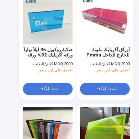
أوراق أكريليك ملونة
صلابة روكويل 95 ليلاً نهاراً
للخارج للداخل Pmma
ورقة أكريليك 92% ورقة
Plexiglass Perspex
بلاكسجلاس 4x8
2000 كجم/الطلب
MOQ:
2000 كجم/الطلب
MOQ:
Board 5mm 8mm
أحصل على آخر سعر
أحصل على آخر سعر
10mm
ﺎﺘﺼﻟ ﺍﻶﻧ
ﺎﺘﺼﻟ ﺍﻶﻧ
منزل
المنتجات
حول بنا