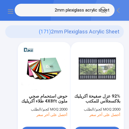
(171)
2mm Plexiglass Acrylic Sheet
92% عزل صفيحة أكريليك
حوض استحمام صحي
بلاكسجلاس للمكتب
ملون 4X8ft طلاء أكريليك
2050×3050ملم
2 ملم من الزجاج المزدوج
2000 كجم/الطلب
MOQ:
2000 كجم/الطلب
MOQ:
أحصل على آخر سعر
أحصل على آخر سعر