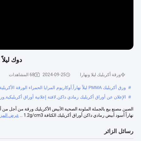
دوك ليلاً
ورقة أكريليك ليلا ونهارا
2024-09-25
68 المشاهدات
#
ورق أكريليك PMMA ليلاً نهاراً,أوكاريوم المرايا الحمراء الورقة الأكريلية,صفيحة أكريليك المرايا الحمراء 92%
#
الإعلان عن أوراق أكريليك رمادي داكن,لافتة إعلانية أوراق أكريليكية,ورق أكريليك MA
الصين مصنع بيع بالجملة الملونة الصحية الأبيض الأكريليك ورقة من أجل من أج
نهاراً أسود أبيض رمادي داكن أوراق أكريليك الكثافة 1.2g/cm3 ...
عرض المزي
رسائل الزائر