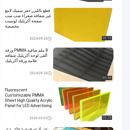
قطع بالليزر حفر سميك لامع
غير شفافة صفراء صب صب
صفحة أكريليك لوسيت
مخصصة
ورقة أكريليك
00:18
2024-09-25
8 ملم صافية PMMA ورقة
ألقى لوحة أكريليك شفافة
علامة ورقة أكريليك
ورقة أكريليك
2024-09-25
00:45
Fluorescent
Customizable PMMA
Sheet High Quality Acrylic
Panel for LED Advertising
Light Box Signs
ورقة أكريليك
00:28
2026-03-03
نظام ألواح الحائط الأكريليك