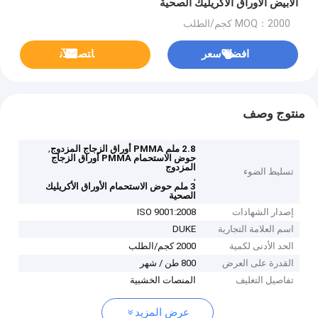
الأبيض الأوراق الأكريليك الصحية
MOQ：2000 كجم/الطلب
افضل سعر
ﺎﺘﺼﻟ ﺍﻶﻧ
منتوج وصف
,
2.8 ملم PMMA أوراق الزجاج المزدوج
حوض الاستحمام PMMA أوراق الزجاج
المزدوج
تسليط الضوء
,
3 ملم حوض الاستحمام الأوراق الأكريليك
الصحية
إصدار الشهادات
ISO 9001:2008
اسم العلامة التجارية
DUKE
الحد الأدنى لكمية
2000 كجم/الطلب
القدرة على العرض
800 طن / شهر
تفاصيل التغليف
المنصات الخشبية
عرض المزيد