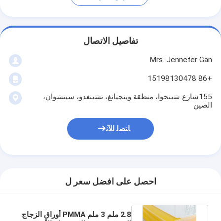
تفاصيل الاتصال
Mrs. Jennefer Gan
+86 15198130478
155شارع شينخوا، منطقة وينجيانغ، تشينغدو، سيتشوان،
الصين
ﺎﺘﺼﻟ ﺍﻶﻧ
احصل على افضل سعر ل
2.8 ملم 3 ملم PMMA أوراق الزجاج