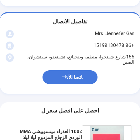
تفاصيل الاتصال
Mrs. Jennefer Gan
+86 15198130478
155شارع شينخوا، منطقة وينجيانغ، تشينغدو، سيتشوان،
الصين
ﺎﺘﺼﻟ ﺍﻶﻧ
احصل على افضل سعر ل
100٪ العذراء ميتسوبيشي MMA
الوردي الزجاج المزدوج ليلا ليلا