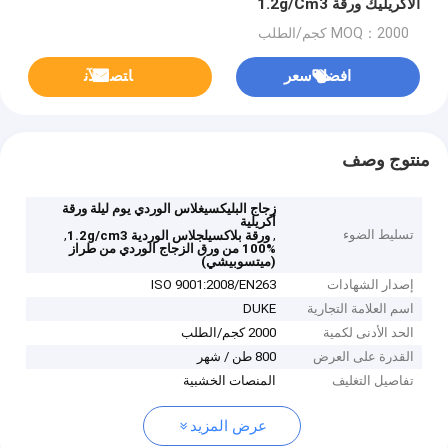
الأكريليك ورقة 1.2g/Cm3
MOQ：2000 كجم/الطلب
افضل سعر
ﺎﺘﺼﻟ ﺍﻶﻧ
منتوج وصف
زجاج البليكسيغلاس الوردي يوم ليلة ورقة
أكريلية
تسليط الضوء
,
,
ورقة بلاكسيلجلاس الوردية 1.2g/cm3
100% من ورق الزجاج الوردي من طراز
(ميتسوبيشي)
إصدار الشهادات
ISO 9001:2008/EN263
اسم العلامة التجارية
DUKE
الحد الأدنى لكمية
2000 كجم/الطلب
القدرة على العرض
800 طن / شهر
تفاصيل التغليف
المنصات الخشبية
عرض المزيد