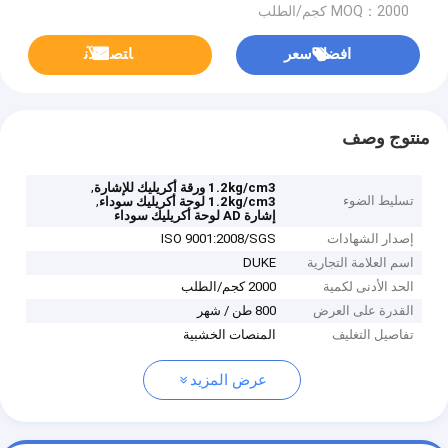
MOQ：2000 كجم/الطلب
افضل سعر
ﺎﺘﺼﻟ ﺍﻶﻧ
منتوج وصف
,
1.2kg/cm3 ورقة أكريليك للإشارة
تسليط الضوء
,
1.2kg/cm3 لوحة أكريليك سوداء
إشارة AD لوحة أكريليك سوداء
إصدار الشهادات
ISO 9001:2008/SGS
اسم العلامة التجارية
DUKE
الحد الأدنى لكمية
2000 كجم/الطلب
القدرة على العرض
800 طن / شهر
تفاصيل التغليف
المنصات الخشبية
عرض المزيد