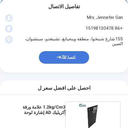
تفاصيل الاتصال
Mrs. Jennefer Gan
+86 15198130478
155شارع شينخوا، منطقة وينجيانغ، تشينغدو، سيتشوان،
الصين
ﺎﺘﺼﻟ ﺍﻶﻧ
احصل على افضل سعر ل
1.2kg/Cm3 علامة ورقة
أكريليك AD إشارة لوحة
أكريليك سوداء