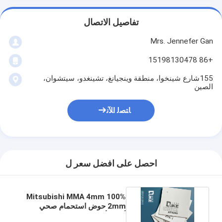
تفاصيل الاتصال
Mrs. Jennefer Gan
+86 15198130478
155شارع شينخوا، منطقة وينجيانغ، تشينغدو، سيتشوان،
الصين
ﺎﺘﺼﻟ ﺍﻶﻧ
احصل على افضل سعر ل
100% Mitsubishi MMA 4mm
2mm حوض استحمام صحي
أوراق أكريليك 8x4ft