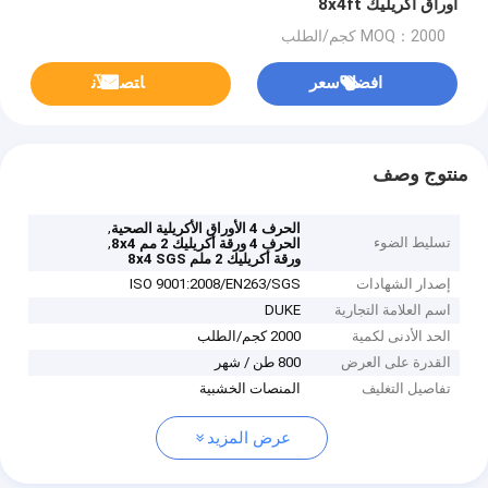
أوراق أكريليك 8x4ft
MOQ：2000 كجم/الطلب
افضل سعر
ﺎﺘﺼﻟ ﺍﻶﻧ
منتوج وصف
,
الحرف 4 الأوراق الأكريلية الصحية
تسليط الضوء
,
الحرف 4 ورقة أكريليك 2 مم 8x4
ورقة أكريليك 2 ملم 8x4 SGS
إصدار الشهادات
ISO 9001:2008/EN263/SGS
اسم العلامة التجارية
DUKE
الحد الأدنى لكمية
2000 كجم/الطلب
القدرة على العرض
800 طن / شهر
تفاصيل التغليف
المنصات الخشبية
عرض المزيد