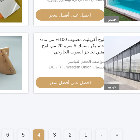
مونيغرام، بايبال
احصل على أفضل سعر
فيديو
لوح أكريليك مصبوب 100% من مادة
خام بكر بسمك 5 مم و 20 مم، لوح
متين لحاجز الصوت الخارجي
مواصفة: الحجم القياسي
قسط: L/C ، T/T ، Western Union ،
Moneygram ، PayPal
احصل على أفضل سعر
فيديو
6
5
4
3
2
1