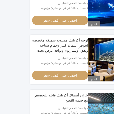
تحت الماء
مواصفة: الحجم القياسي
قسط: ل / c، / تي تي، ويسترن يونيون،
مونيغرام، بايبال
احصل على أفضل سعر
فيديو
لوحة أكريليك مصبوبة سميكة مخصصة
لحوض أسماك كبير وحمام سباحة
ونفق أوشناريوم ونوافذ عرض تحت
الماء
مواصفة: الحجم القياسي
قسط: ل / c، / تي تي، ويسترن يونيون،
مونيغرام، بايبال
احصل على أفضل سعر
فيديو
خزان أسماك أكريليك قابلة للتخصيص
مع خدمة القطع
مواصفة: الحجم القياسي
اق أكريليك صحية 4 × 8 من زجاجي
أوراق أكريليك صحية ذات براقة عالية 7 
قسط: ل / c، / تي تي، ويسترن يونيون،