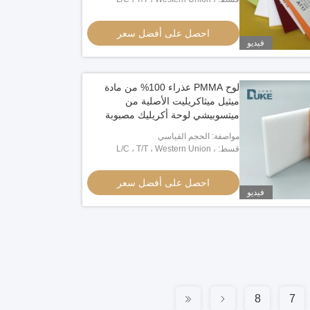
Moneygram ، PayPal
احصل على أفضل سعر
فيديو
لوح PMMA عذراء 100% من مادة
ميثيل ميثاكريليت الأصلية من
ميتسوبيشي لوحة أكريليك مصبوبة
قابلة للتخصيص للعرض
مواصفة: الحجم القياسي
قسط: L/C ، T/T ، Western Union ،
Moneygram ، PayPal
احصل على أفضل سعر
فيديو
8
7