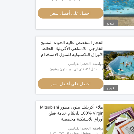
مونيغرام، بايبال
احصل على أفضل سعر
احصل على أفضل سعر
احصل على أفضل سعر
فيديو
الحجم المخصص عالية الجودة المسبح
الخارجي اللامتناهي الأكريليك الحائط
الأوراق البلاستيكية للمنزل الاستخدام
التجاري خدمة معالجة القطع
مواصفة: الحجم القياسي
قسط: ل / c، / تي تي، ويسترن يونيون،
مونيغرام، بايبال
احصل على أفضل سعر
فيديو
طلاء أكريليك ملون مطور Mitsubishi
100% Virgin للحمّام خدمة قطع
أوراق بلاستيكية مخصصة
مواصفة: الحجم القياسي
قسط: L/C ، T/T ، Western Union ،