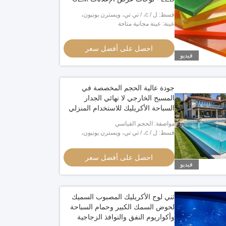
قسط: ل / c، / تي تي، ويسترن يونيون،
مونيغرام، بايبال
عينة: عينة مجانية متاحة
احصل على أفضل سعر
فيديو
جودة عالية الحجم المخصصة في
المسبح الخارجي لا نهائي الجدار
السباحة الأكريليك للاستخدام المنزلي
والتجاري
مواصفة: الحجم القياسي
قسط: ل / c، / تي تي، ويسترن يونيون،
مونيغرام، بايبال
احصل على أفضل سعر
فيديو
ثني لوح الأكريليك المصبوب السميك
لحوض السمك الكبير وحمام السباحة
وأكواريوم النفق والنوافذ الزجاجية