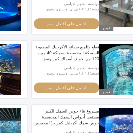
مواصفة: الحجم القياسي
قسط: ل / c، / تي تي، ويسترن يونيون،
مونيغرام، بايبال
احصل على أفضل سعر
فيديو
قطع وتلميع صفائح الأكريليك المصبوبة
السميكة المخصصة بسماكة 40 مم -
120 مم لحوض أسماك كبير ونفق
أوشناريوم ومشاهدة تحت الماء
مواصفة: الحجم القياسي
قسط: ل / c، / تي تي، ويسترن يونيون،
مونيغرام، بايبال
احصل على أفضل سعر
فيديو
مشروع بناء حوض السمك الكبير
مصنعي أحواض السمك المخصصة
حوض سمك أكريليك كبير جدًا مخصص
1أوراق أكريليك مضاءة على الحافة من 8
أور
مواصفة: الحجم القياسي