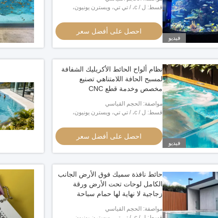
ملم 2 ملم 2.5 ملم
قسط: ل / c، / تي تي، ويسترن يونيون،
مونيغرام، بايبال
احصل على أفضل سعر
احصل على أفضل سعر
فيديو
نظام ألواح الحائط الأكريليك الشفافة
لمسبح الحافة اللامتناهي تصنيع
مخصص وخدمة قطع CNC
مواصفة: الحجم القياسي
قسط: ل / c، / تي تي، ويسترن يونيون،
مونيغرام، بايبال
احصل على أفضل سعر
فيديو
حائط نافذة سميك فوق الأرض الجانب
الكامل لوحات تحت الأرض ورقة
زجاجية لا نهاية لها حمام سباحة
أكريليك شفاف في الهواء الطلق
مواصفة: الحجم القياسي
قسط: ل / c، / تي تي، ويسترن يونيون،