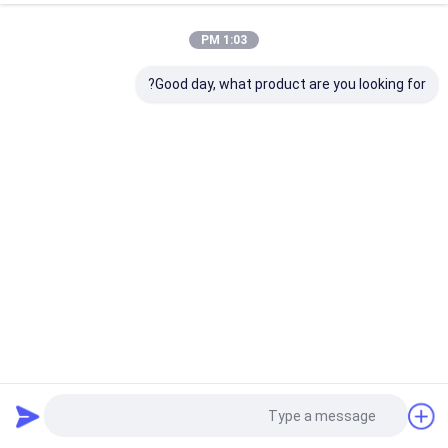
1:03 PM
Good day, what product are you looking for?
ورق أكريليك صب بصري 100٪ العذراء ميتسوبيشي MMA وضوح
عالية 92٪ الحجم المخصص
ورقة الاكريليك واضحة
2025-07-28