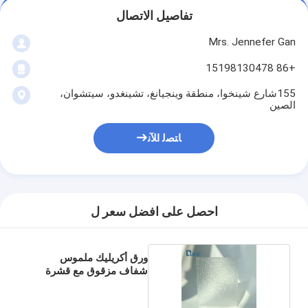
تفاصيل الاتصال
Mrs. Jennefer Gan
+86 15198130478
155شارع شينخوا، منطقة وينجيانغ، تشينغدو، سيتشوان،
الصين
ﺎﺘﺼﻟ ﺍﻶﻧ
احصل على افضل سعر ل
ورق أكريليك ملموس
شفاف مزقوق مع قشرة
الزخرفية