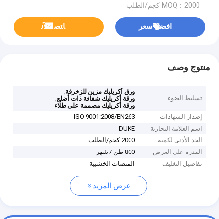
MOQ：2000 كجم/الطلب
افضل سعر
ﺎﺘﺼﻟ ﺍﻶﻧ
منتوج وصف
,
ورق أكريليك مزين للزخرفة
تسليط الضوء
,
ورقة أكريليك شفافة ذات أضلع
ورقة أكريليك مصممة على طلاء
إصدار الشهادات
ISO 9001:2008/EN263
اسم العلامة التجارية
DUKE
الحد الأدنى لكمية
2000 كجم/الطلب
القدرة على العرض
800 طن / شهر
تفاصيل التغليف
المنصات الخشبية
عرض المزيد