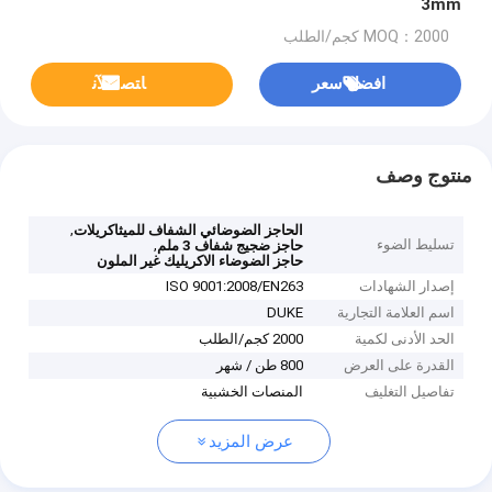
3mm
MOQ：2000 كجم/الطلب
افضل سعر
ﺎﺘﺼﻟ ﺍﻶﻧ
منتوج وصف
,
الحاجز الضوضائي الشفاف للميثاكريلات
تسليط الضوء
,
حاجز ضجيج شفاف 3 ملم
حاجز الضوضاء الاكريليك غير الملون
إصدار الشهادات
ISO 9001:2008/EN263
اسم العلامة التجارية
DUKE
الحد الأدنى لكمية
2000 كجم/الطلب
القدرة على العرض
800 طن / شهر
تفاصيل التغليف
المنصات الخشبية
عرض المزيد