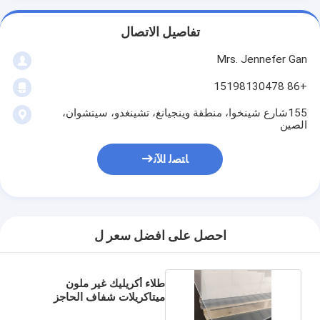
تفاصيل الاتصال
Mrs. Jennefer Gan
+86 15198130478
155شارع شينخوا، منطقة وينجيانغ، تشينغدو، سيتشوان،
الصين
ﺎﺘﺼﻟ ﺍﻶﻧ
احصل على افضل سعر ل
طلاء أكريليك غير ملون
ميتاكريلات شفاف الحاجز
للضوضاء 3mm