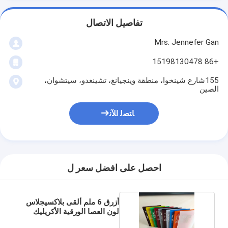
تفاصيل الاتصال
Mrs. Jennefer Gan
+86 15198130478
155شارع شينخوا، منطقة وينجيانغ، تشينغدو، سيتشوان،
الصين
ﺎﺘﺼﻟ ﺍﻶﻧ
احصل على افضل سعر ل
أزرق 6 ملم ألقى بلاكسيجلاس
لون العصا الورقية الأكريليك
للعلامات