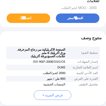
للعلامات
MOQ：2000 كجم/الطلب
افضل سعر
ﺎﺘﺼﻟ ﺍﻶﻧ
منتوج وصف
,
الصفحة الاكريليكية من زجاج المزخرفة
تسليط الضوء
,
ورق أكريليك 6 ملم
علامات الصمغ ورقة أكريليك
إصدار الشهادات
ISO 9001:2008/SGS/CE
اسم العلامة التجارية
DUKE
الحد الأدنى لكمية
2000 كجم/الطلب
القدرة على العرض
800 طن / شهر
تفاصيل التغليف
المنصات الخشبية
عرض المزيد