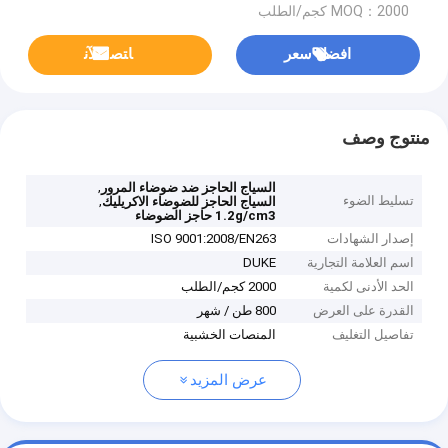
MOQ：2000 كجم/الطلب
افضل سعر
ﺎﺘﺼﻟ ﺍﻶﻧ
منتوج وصف
,
السياج الحاجز ضد ضوضاء المرور
تسليط الضوء
,
السياج الحاجز للضوضاء الاكريليك
1.2g/cm3 حاجز الضوضاء
إصدار الشهادات
ISO 9001:2008/EN263
اسم العلامة التجارية
DUKE
الحد الأدنى لكمية
2000 كجم/الطلب
القدرة على العرض
800 طن / شهر
تفاصيل التغليف
المنصات الخشبية
عرض المزيد