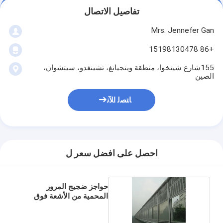
تفاصيل الاتصال
Mrs. Jennefer Gan
+86 15198130478
155شارع شينخوا، منطقة وينجيانغ، تشينغدو، سيتشوان،
الصين
ﺎﺘﺼﻟ ﺍﻶﻧ
احصل على افضل سعر ل
حواجز ضجيج المرور
المحمية من الأشعة فوق
البنفسجية