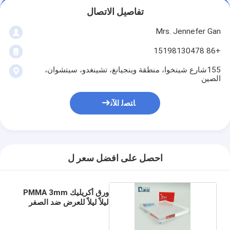
تفاصيل الاتصال
Mrs. Jennefer Gan
+86 15198130478
155شارع شينخوا، منطقة وينجيانغ، تشينغدو، سيتشوان،
الصين
ﺎﺘﺼﻟ ﺍﻶﻧ
احصل على افضل سعر ل
ورق أكريليك PMMA 3mm
ليلاً ليلاً للعرض ضد الصفر