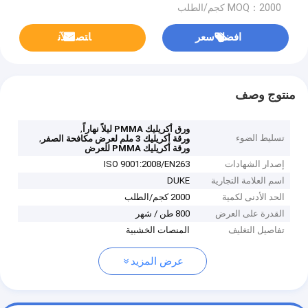
MOQ：2000 كجم/الطلب
افضل سعر
ﺎﺘﺼﻟ ﺍﻶﻧ
منتوج وصف
,
ورق أكريليك PMMA ليلاً نهاراً
تسليط الضوء
,
ورقة أكريليك 3 ملم لعرض مكافحة الصفر
ورقة أكريليك PMMA للعرض
إصدار الشهادات
ISO 9001:2008/EN263
اسم العلامة التجارية
DUKE
الحد الأدنى لكمية
2000 كجم/الطلب
القدرة على العرض
800 طن / شهر
تفاصيل التغليف
المنصات الخشبية
عرض المزيد