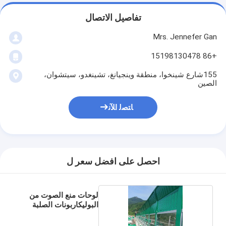
تفاصيل الاتصال
Mrs. Jennefer Gan
+86 15198130478
155شارع شينخوا، منطقة وينجيانغ، تشينغدو، سيتشوان،
الصين
ﺎﺘﺼﻟ ﺍﻶﻧ
احصل على افضل سعر ل
لوحات منع الصوت من
البوليكاربونات الصلبة