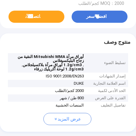
MOQ：2000 كجم/الطلب
افضل سعر
ﺎﺘﺼﻟ ﺍﻶﻧ
منتوج وصف
أوراق مرآة Mitsubishi MMA النقية من
زجاج البليكسيغلاس
تسليط الضوء
,
,
1.2g/cm3 أوراق مرآة بلاكسيلجلاس
1.2g/cm3 لوحة أكريليك زرقاء
إصدار الشهادات
ISO 9001:2008/EN263
اسم العلامة التجارية
DUKE
الحد الأدنى لكمية
2000 كجم/الطلب
القدرة على العرض
800 طن / شهر
تفاصيل التغليف
المنصات الخشبية
عرض المزيد