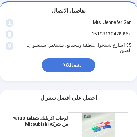
تفاصيل الاتصال
Mrs. Jennefer Gan
+86 15198130478
155شارع شينخوا، منطقة وينجيانغ، تشينغدو، سيتشوان،
الصين
ﺎﺘﺼﻟ ﺍﻶﻧ
احصل على افضل سعر ل
لوحات أكريليك شفافة 100%
من شركة Mitsubishi
MMA