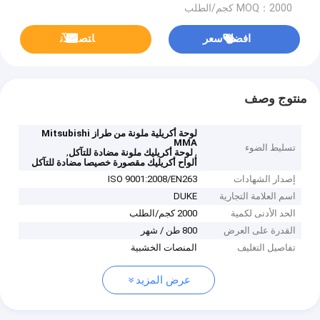
MOQ：2000 كجم/الطلب
افضل سعر
ﺎﺘﺼﻟ ﺍﻶﻧ
منتوج وصف
لوحة أكريلية ملونة من طراز Mitsubishi
MMA
تسليط الضوء
,
,
لوحة أكريليك ملونة مضادة للتآكل
ألواح أكريليك مقصورة خصيصا مضادة للتآكل
إصدار الشهادات
ISO 9001:2008/EN263
اسم العلامة التجارية
DUKE
الحد الأدنى لكمية
2000 كجم/الطلب
القدرة على العرض
800 طن / شهر
تفاصيل التغليف
المنصات الخشبية
عرض المزيد