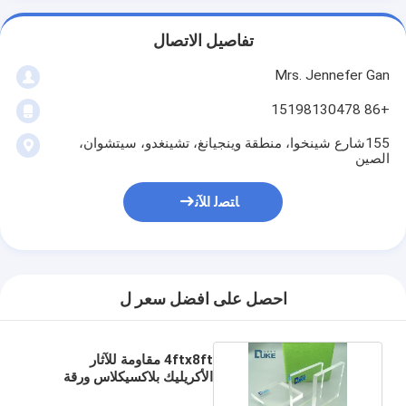
تفاصيل الاتصال
Mrs. Jennefer Gan
+86 15198130478
155شارع شينخوا، منطقة وينجيانغ، تشينغدو، سيتشوان،
الصين
ﺎﺘﺼﻟ ﺍﻶﻧ
احصل على افضل سعر ل
4ftx8ft مقاومة للآثار
الأكريليك بلاكسيكلاس ورقة
10mm ISO9001