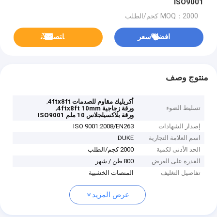
ISO9001
MOQ：2000 كجم/الطلب
افضل سعر
ﺎﺘﺼﻟ ﺍﻶﻧ
منتوج وصف
,
أكريليك مقاوم للصدمات 4ftx8ft
تسليط الضوء
,
ورقة زجاجية 4ftx8ft 10mm
ورقة بلاكسيلجلاس 10 ملم ISO9001
إصدار الشهادات
ISO 9001:2008/EN263
اسم العلامة التجارية
DUKE
الحد الأدنى لكمية
2000 كجم/الطلب
القدرة على العرض
800 طن / شهر
تفاصيل التغليف
المنصات الخشبية
عرض المزيد