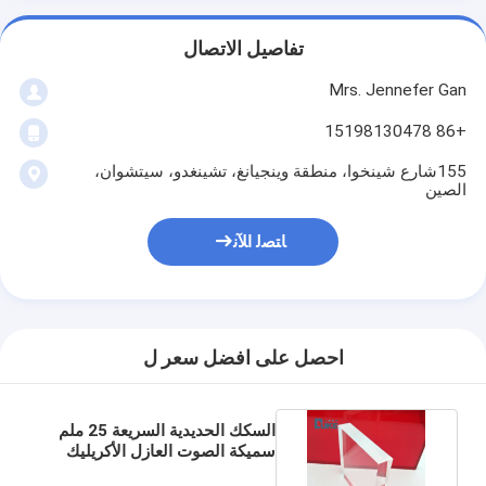
تفاصيل الاتصال
Mrs. Jennefer Gan
+86 15198130478
155شارع شينخوا، منطقة وينجيانغ، تشينغدو، سيتشوان،
الصين
ﺎﺘﺼﻟ ﺍﻶﻧ
احصل على افضل سعر ل
السكك الحديدية السريعة 25 ملم
سميكة الصوت العازل الأكريليك
ورقة 30 Rw / DB