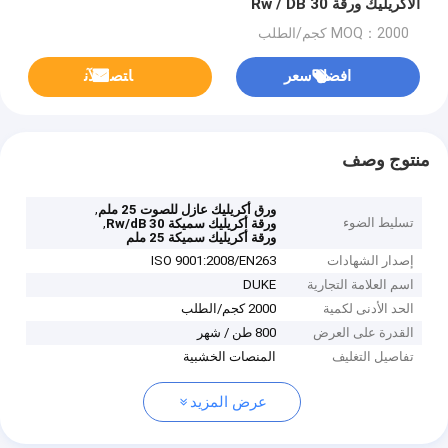
الأكريليك ورقة 30 Rw / DB
MOQ：2000 كجم/الطلب
افضل سعر
ﺎﺘﺼﻟ ﺍﻶﻧ
منتوج وصف
,
ورق أكريليك عازل للصوت 25 ملم
تسليط الضوء
,
ورقة أكريليك سميكة 30 Rw/dB
ورقة أكريليك سميكة 25 ملم
إصدار الشهادات
ISO 9001:2008/EN263
اسم العلامة التجارية
DUKE
الحد الأدنى لكمية
2000 كجم/الطلب
القدرة على العرض
800 طن / شهر
تفاصيل التغليف
المنصات الخشبية
عرض المزيد