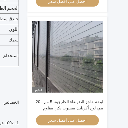
احصل على أفضل سعر
الحجم الط
خندق سط
اللون
سمك
استخدام
فيديو
لوحة حاجز الضوضاء الخارجية، 5 مم - 20
الخصائص
مم، لوح أكريليك مصبوب بكر، مقاوم
للعوامل الجوية، عزل الصوت
احصل على أفضل سعر
1، 100٪ فرجين Mitsubishi MMA