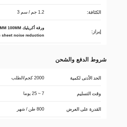
1.2 جم / سم 3
الكثافة:
ورقة أكريليك PMMA 80MM 100MM,الحد من ضوضاء الأوراق الأكريلية فوق الطائرة,تخفيض ضوضاء الأوراق الأكريلية 120MM
إبراز:
c sheet noise reduction
شروط الدفع والشحن
2000 كجم/الطلب
الحد الأدنى لكمية
7 ~ 25 يوما
وقت التسليم
800 طن / شهر
القدرة على العرض