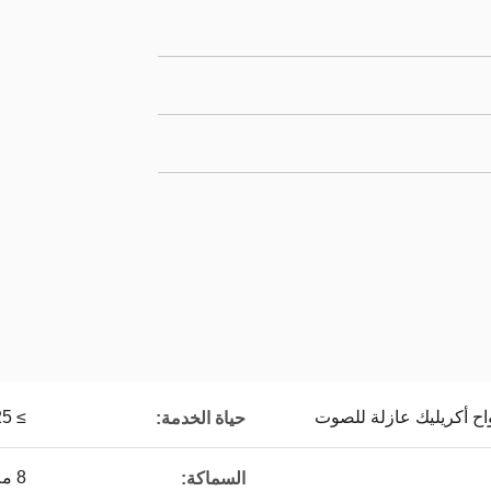
اح أكريليك عازلة للصوت
≥ 25 سنة
حياة الخدمة:
8 مم 16 مم 20 مم
السماكة: