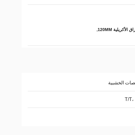
,
صات الخشبية
T/T،