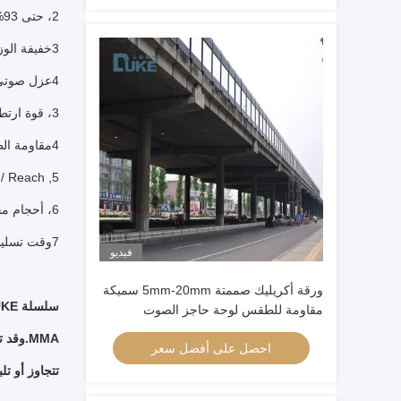
2، حتى 93% الشفافية
3خفيفة الوزن، وزنها 50% من الزجاج العادي
4عزل صوتي جيد
3، قوة ارتطام عالية ، مقاومة الطقس الجيد
4مقاومة الطقس الجيد
5, Rohs / Reach معتمدة من قبل SGS
6، أحجام مختلفة للقالب و MOQ منخفضة
7وقت تسليم Qucik
فيديو
ورقة أكريليك صممتة 5mm-20mm سميكة
مقاومة للطقس لوحة حاجز الصوت
احصل على أفضل سعر
تتجاوز أو تل