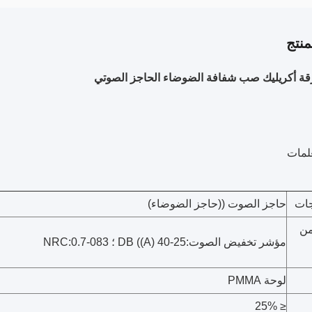
نتج
لمات
جات
حاجز الصوت ((حاجز الضوضاء)
من
مؤشر تخفيض الصوت:25-40 DB ((A) ؛ NRC:0.7-083
لوحة PMMA
≤ 25%