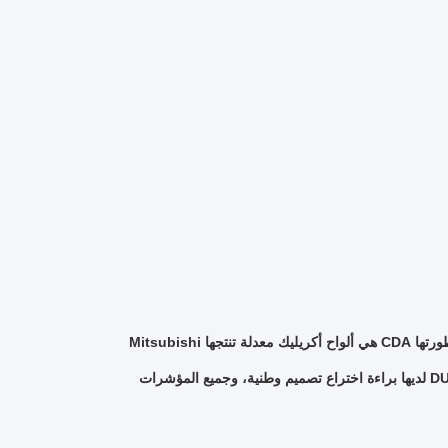
سلسلة DUKE من ألواح شاشة الصوت الأكريليك للطرق السريعة والسكك الحديدية التي طورتها CDA هي ألواح أكريليك معدلة تنتجها Mitsubishi
MMA.وقد تم تطبيقها بنجاح في مثال المشروعمن بينها، لوحة الصوتية الأكريلية المقوية DUKE لديها براءة اختراع تصميم وطنية، وجميع المؤشرات