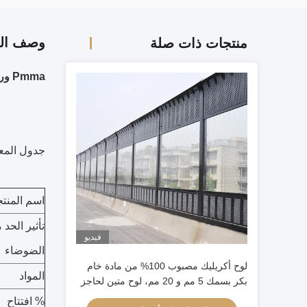
وصف الم
منتجات ذات صلة
Pmma ورقة أكريليك صب شفافة الضوضاء الحاجز الصوتي
جدول المع
اسم المنت
تأثير الحد 
فيديو
الضوضاء
لوح أكريليك مصبوب 100% من مادة خام
المواد
بكر بسمك 5 مم و 20 مم، لوح متين لحاجز
الصوت الخارجي
% افتتاح