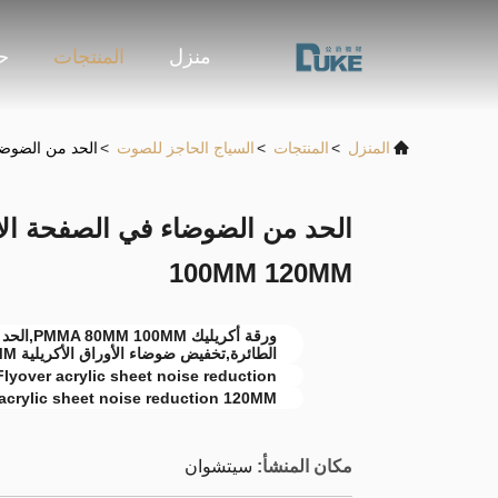
منزل
المنتجات
حو
المنزل
>
المنتجات
>
السياج الحاجز للصوت
>
الحد من الضوضاء في الص
100MM 120MM
ورقة أكري
الطائرة,تخفيض ضوضاء الأوراق الأكريلية 120MM
Flyover acrylic sheet noise reduction
acrylic sheet noise reduction 120MM
مكان المنشأ:
سيتشوان