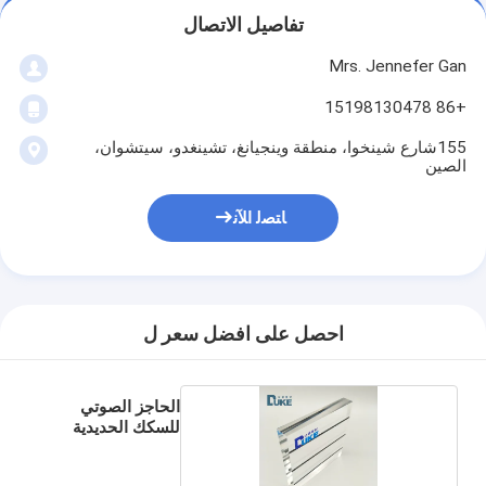
تفاصيل الاتصال
Mrs. Jennefer Gan
+86 15198130478
155شارع شينخوا، منطقة وينجيانغ، تشينغدو، سيتشوان،
الصين
ﺎﺘﺼﻟ ﺍﻶﻧ
احصل على افضل سعر ل
الحاجز الصوتي
للسكك الحديدية