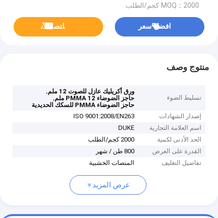
MOQ：2000 كجم/الطلب
افضل سعر
ﺎﺘﺼﻟ ﺍﻶﻧ
منتوج وصف
,
ورق أكريليك عازل للصوت 12 ملم
تسليط الضوء
,
حاجز الضوضاء PMMA 12 ملم
حاجز الضوضاء PMMA للسكك الحديدية
إصدار الشهادات
ISO 9001:2008/EN263
اسم العلامة التجارية
DUKE
الحد الأدنى لكمية
2000 كجم/الطلب
القدرة على العرض
800 طن / شهر
تفاصيل التغليف
المنصات الخشبية
عرض المزيد