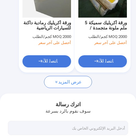
جولة في المعمل
ضبط الجودة
ورقة أكريليك سميكة 5
ورقة أكريليك رمادية داكنة
ملم ملونة متجمدة /
للسيارات الرياضية
اتصل بنا
متضاربة غير شفافة 4 × 8
2000 كجم/الطلب
MOQ:
2000 كجم/الطلب
MOQ:
18 × 24 24 × 36 للعرض
أحصل على آخر سعر
أحصل على آخر سعر
أخبار
طلب اقتباس
ﺎﺘﺼﻟ ﺍﻶﻧ
ﺎﺘﺼﻟ ﺍﻶﻧ
عرض المزيد
أوراق أكريليك صحية
ورقة الاكريليك واضحة
اترك رسالة
سوف نقوم بالرد بسرعة
ورق أكريليك lgp
السياج الحاجز للصوت