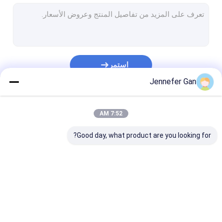
ورقة أكريليك
ورقة أكريليك من نافذة عربة ريف
ورقة أكريليك ليلا ونهارا
استمر
أكريليك مقاوم للصدمات
Jennefer Gan
ورقة أكريليك للحوض
فئاتنا
7:52 AM
ورقة الاكريليك بلوري
Good day, what product are you looking for?
أكريليك ناقل الأشعة فوق البنفسجية
مرشح الأشعة تحت الحمراء أكريليك
أوراق أكريليك صحية
ورقة الاكريليك واضحة
ورق أكريليك lgp