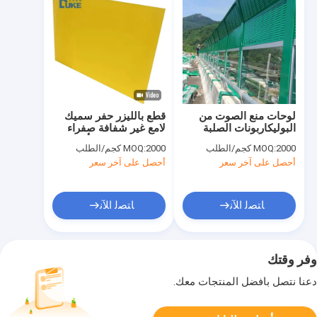
لوحات منع الصوت من
قطع بالليزر حفر سميك
البوليكاربونات الصلبة
لامع غير شفافة صفراء
صب صب صفحة أكريليك
2000 كجم/الطلب
MOQ:
2000 كجم/الطلب
MOQ:
لوسيت مخصصة
أحصل على آخر سعر
أحصل على آخر سعر
ﺎﺘﺼﻟ ﺍﻶﻧ
ﺎﺘﺼﻟ ﺍﻶﻧ
وفر وقتك
دعنا نتصل بأفضل المنتجات معك.