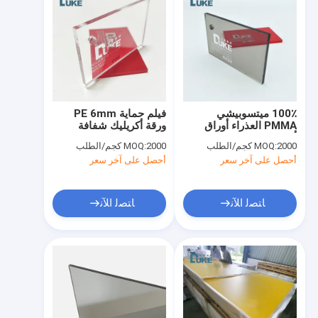
100٪ ميتسوبيشي
فيلم حماية PE 6mm
PMMA العذراء أوراق
ورقة أكريليك شفافة
أكريليك نافذة RV 1220 *
مقاومة للصوت مقاومة
2000 كجم/الطلب
MOQ:
2000 كجم/الطلب
MOQ:
2440MM
للطقس
أحصل على آخر سعر
أحصل على آخر سعر
ﺎﺘﺼﻟ ﺍﻶﻧ
ﺎﺘﺼﻟ ﺍﻶﻧ
منزل
المنتجات
حول بنا