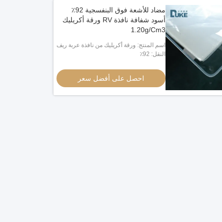
مضاد للأشعة فوق البنفسجية 92٪
أسود شفافة نافذة RV ورقة أكريليك
1.20g/Cm3
اسم المنتج: ورقة أكريليك من نافذة عربة ريف
النقل: 92٪
احصل على أفضل سعر